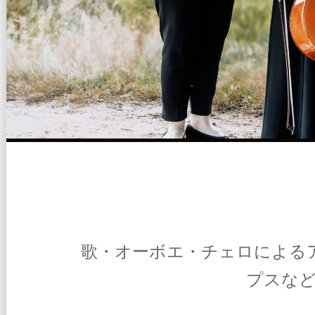
歌・オーボエ・チェロによる
プスな