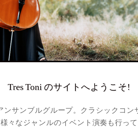
Tres Toni のサイトへようこそ!
アンサンブルグループ。クラシックコン
ど様々なジャンルのイベント演奏も行って